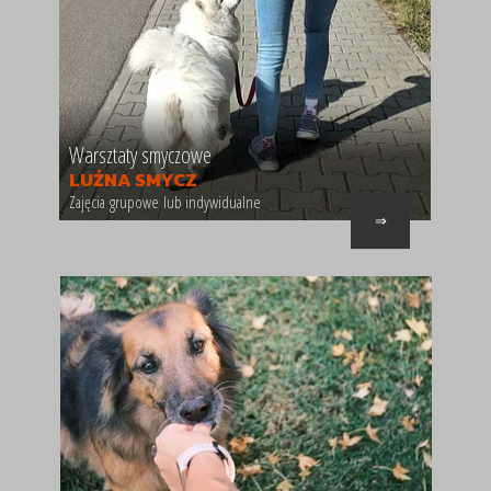
Warsztaty smyczowe
LUŹNA SMYCZ
Zajęcia grupowe lub indywidualne
⇒