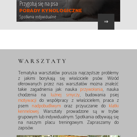
Przygotuj się na psa
PORADY KYNOLOGICZNE
Spotkania indywidualne
⇒
WARSZTATY
Tematyka warsztatów porusza najczęstsze problemy
z jakimi borykają się właściciele psów. Wśród
oferowanych przez nas warsztatów można znaleźć
Zgoda na pliki cookie
takie zagadnienia jak: nauka
przywołania
, nauka
chodzenia na
luźnej smyczy
, budowania psiej
motywacji
do współpracy z właścicielem, praca z
psem
nadpobudliwym
oraz przyuczanie do
klatki
Cookies to małe pliki danych, które są
kennelowej
. Warsztaty
prowadzone są w trybie
przechowywane na Twoim urządzeniu podczas
grupowym lub indywidualnym. Spotkania odbywają się
przeglądania stron internetowych. Używamy ich do
na naszym placu treningowym. Zapraszamy do
poprawy działania serwisu, personalizacji treści,
zapisów.
oraz analizy ruchu na stronie.