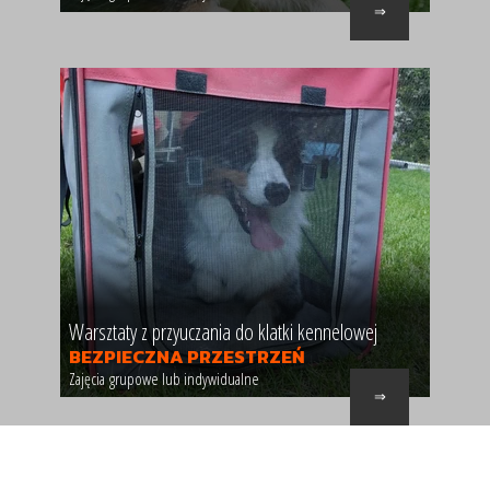
⇒
Warsztaty z przyuczania do klatki kennelowej
BEZPIECZNA PRZESTRZEŃ
Zajęcia grupowe lub indywidualne
⇒