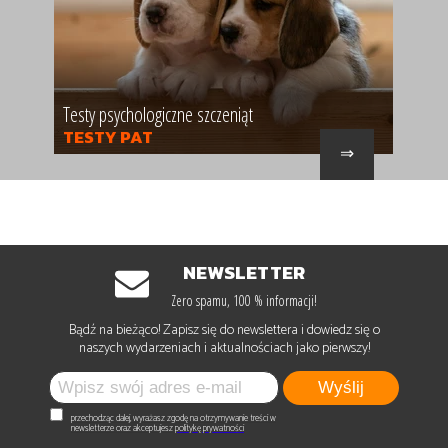
Testy psychologiczne szczeniąt
TESTY PAT
⇒
NEWSLETTER
Zero spamu, 100 % informacji!
Bądź na bieżąco! Zapisz się do newslettera i dowiedz się o
naszych wydarzeniach i aktualnościach jako pierwszy!
Wyślij
przechodząc dalej, wyrażasz zgodę na otrzymywanie treści w
newsletterze oraz akceptujesz
politykę prywatności