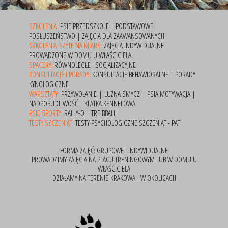
SZKOLENIA:
PSIE PRZEDSZKOLE | PODSTAWOWE
POSŁUSZEŃSTWO | ZAJĘCIA DLA ZAAWANSOWANYCH
SZKOLENIA SZYTE NA MIARĘ:
ZAJĘCIA INDYWIDUALNE
PROWADZONE W DOMU U WŁAŚCICIELA
SPACERY:
RÓWNOLEGŁE I SOCJALIZACYJNE
KONSULTACJE I PORADY:
KONSULTACJE BEHAWIORALNE | PORADY
KYNOLOGICZNE
WARSZTATY:
PRZYWOŁANIE | LUŹNA SMYCZ | PSIA MOTYWACJA |
NADPOBUDLIWOŚĆ | KLATKA KENNELOWA
PSIE SPORTY:
RALLY-O | TREIBBALL
TESTY SZCZENIĄT:
TESTY PSYCHOLOGICZNE SZCZENIĄT - PAT
FORMA ZAJĘĆ: GRUPOWE I INDYWIDUALNE
PROWADZIMY ZAJĘCIA NA PLACU TRENINGOWYM LUB W DOMU U
WŁAŚCICIELA
DZIAŁAMY NA TERENIE KRAKOWA I W OKOLICACH