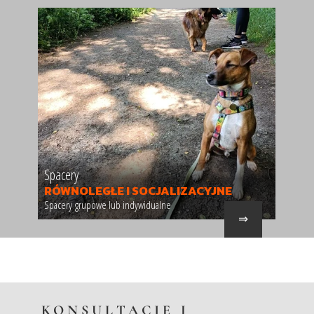
Spacery
RÓWNOLEGŁE I SOCJALIZACYJNE
Spacery grupowe lub indywidualne
⇒
KONSULTACJE I