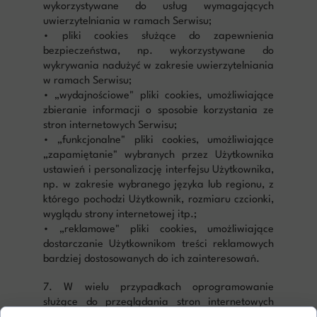
wykorzystywane do usług wymagających
uwierzytelniania w ramach Serwisu;
• pliki cookies służące do zapewnienia
bezpieczeństwa, np. wykorzystywane do
wykrywania nadużyć w zakresie uwierzytelniania
w ramach Serwisu;
• „wydajnościowe" pliki cookies, umożliwiające
zbieranie informacji o sposobie korzystania ze
stron internetowych Serwisu;
• „funkcjonalne" pliki cookies, umożliwiające
„zapamiętanie" wybranych przez Użytkownika
ustawień i personalizację interfejsu Użytkownika,
np. w zakresie wybranego języka lub regionu, z
którego pochodzi Użytkownik, rozmiaru czcionki,
wyglądu strony internetowej itp.;
• „reklamowe" pliki cookies, umożliwiające
dostarczanie Użytkownikom treści reklamowych
bardziej dostosowanych do ich zainteresowań.
7. W wielu przypadkach oprogramowanie
służące do przeglądania stron internetowych