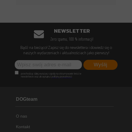
NEWSLETTER
Zero spamu, 100 % informacji!
Bądź na bieżąco! Zapisz się do newslettera i dowiedz się o
naszych wydarzeniach i aktualnościach jako pierwszy!
Wyślij
przechodząc dalej, wyrażasz zgodę na otrzymywanie treści w
newsletterze oraz akceptujesz
politykę prywatności
DOGteam
O nas
Kontakt