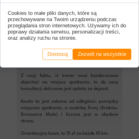
Cookies to małe pliki danych, które są
przechowywane na Twoim urządzeniu podczas
przeglądania stron internetowych. Używamy ich do
poprawy działania serwisu, personalizacji treści,
oraz analizy ruchu na stronie.
Dojazdy:
Dostosuj
Zezwól na wszystkie
Dojazdy na KONSULTACJE BEHAWIORALNE są
dodatkowo płatne.
Z racji faktu, iż trener musi każdorazowo
dojechać na miejsce spotkania, to do ceny
konsultacji doliczana jest opłata za dojazd.
Kwota ta jest zależna od odległości pomiędzy
miejscem spotkania, a siedzibą firmy (Kraków,
Bronowice Małe) i liczona jest w obydwie
strony.
Orientacyjny koszt, to 15 zł za każde 10 km.