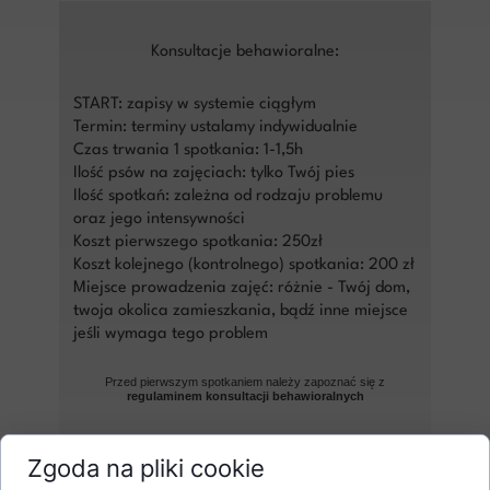
Konsultacje behawioralne:
START: zapisy w systemie ciągłym
Termin: terminy ustalamy indywidualnie
Czas trwania 1 spotkania: 1-1,5h
Ilość psów na zajęciach: tylko Twój pies
Ilość spotkań: zależna od rodzaju problemu
oraz jego intensywności
Koszt pierwszego spotkania: 250zł
Koszt kolejnego (kontrolnego) spotkania: 200 zł
Miejsce prowadzenia zajęć: różnie - Twój dom,
twoja okolica zamieszkania, bądź inne miejsce
jeśli wymaga tego problem
Przed pierwszym spotkaniem należy zapoznać się z
regulaminem konsultacji behawioralnych
UMÓW SIĘ NA SPOTKANIE
Zgoda na pliki cookie