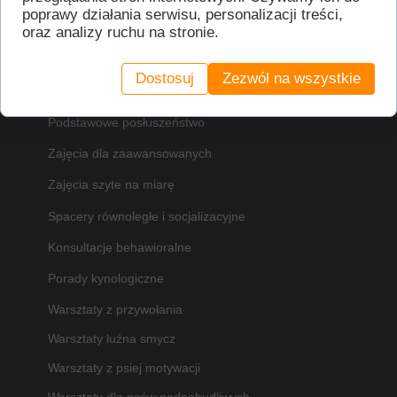
poprawy działania serwisu, personalizacji treści,
oraz analizy ruchu na stronie.
Oferta
Dostosuj
Zezwól na wszystkie
Psie przedszkole
Podstawowe posłuszeństwo
Zajęcia dla zaawansowanych
Zajęcia szyte na miarę
Spacery równoległe i socjalizacyjne
Konsultacje behawioralne
Porady kynologiczne
Warsztaty z przywołania
Warsztaty luźna smycz
Warsztaty z psiej motywacji