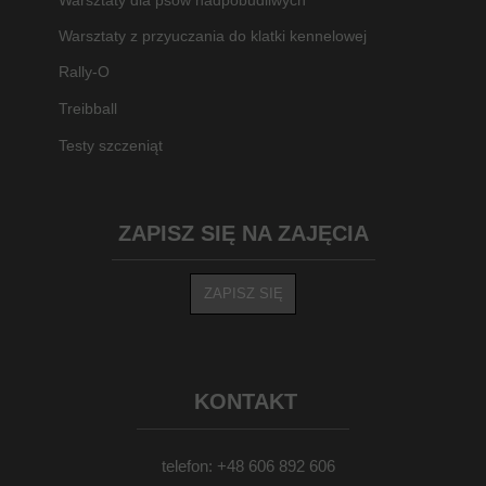
Warsztaty dla psów nadpobudliwych
Warsztaty z przyuczania do klatki kennelowej
Rally-O
Treibball
Testy szczeniąt
ZAPISZ SIĘ NA ZAJĘCIA
ZAPISZ SIĘ
KONTAKT
telefon: +48 606 892 606