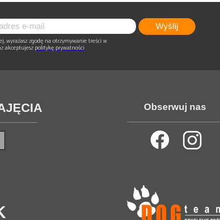
Wyślij
ej, wyrażasz zgodę na otrzymywanie treści w
az akceptujesz
politykę prywatności
ZAJĘCIA
Obserwuj nas
K