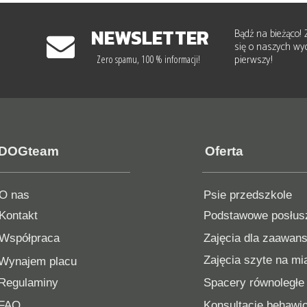
NEWSLETTER
Bądź na bieżąco! 
się o naszych wyd
pierwszy!
Zero spamu, 100 % informacji!
DOGteam
Oferta
O nas
Psie przedszkole
Kontakt
Podstawowe posłus
Współpraca
Zajęcia dla zaawan
Zajęcia szyte na mi
Wynajem placu
Regulaminy
Spacery równoległe 
FAQ
Konsultacje behawio