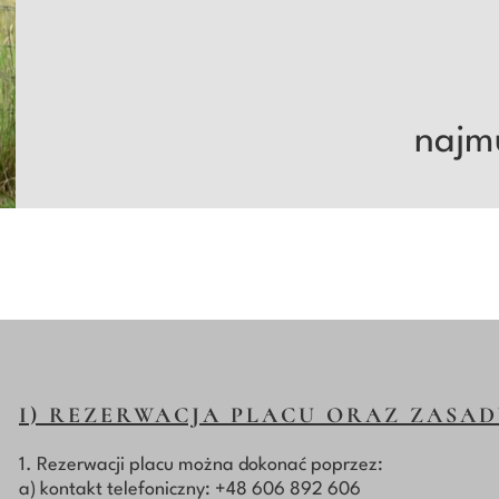
najmu
I) REZERWACJA PLACU ORAZ ZASA
1. Rezerwacji placu można dokonać poprzez:
a) kontakt telefoniczny: +48 606 892 606