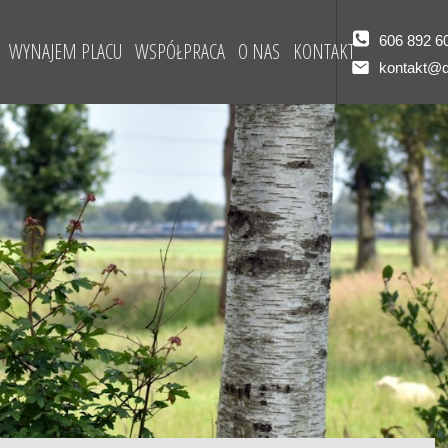
606 892 6
WYNAJEM PLACU
WSPÓŁPRACA
O NAS
KONTAKT
kontakt@d
J