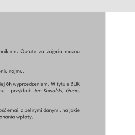
nnikiem. Opłatę za zajęcia można
eniu najmu.
iej 6h wyprzedzeniem. W tytule BLIK
mu - przykład:
Jan Kowalski, Gucio,
ość email z pełnymi danymi, na jakie
konania wpłaty.