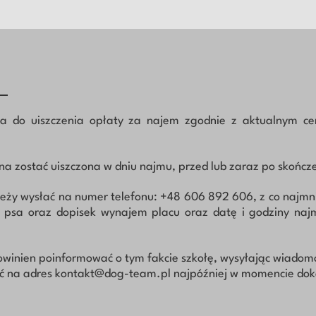
I
na do uiszczenia opłaty za najem zgodnie z aktualnym ce
a zostać uiszczona w dniu najmu, przed lub zaraz po skończ
leży wysłać na numer telefonu: +48 606 892 606, z co najmn
ię psa oraz dopisek wynajem placu oraz datę i godziny naj
powinien poinformować o tym fakcie szkołę, wysyłając wiadom
łać na adres kontakt@dog-team.pl najpóźniej w momencie do