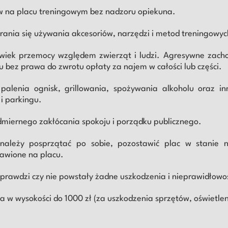
w na placu treningowym bez nadzoru opiekuna.
abrania się używania akcesoriów, narzędzi i metod treningowy
lwiek przemocy względem zwierząt i ludzi. Agresywne zacho
 bez prawa do zwrotu opłaty za najem w całości lub części.
 palenia ognisk, grillowania, spożywania alkoholu oraz 
 i parkingu.
dmiernego zakłócania spokoju i porządku publicznego.
należy posprzątać po sobie, pozostawić plac w stanie n
awione na placu.
rawdzi czy nie powstały żadne uszkodzenia i nieprawidłowoś
ara w wysokości do 1000 zł (za uszkodzenia sprzętów, oświetl