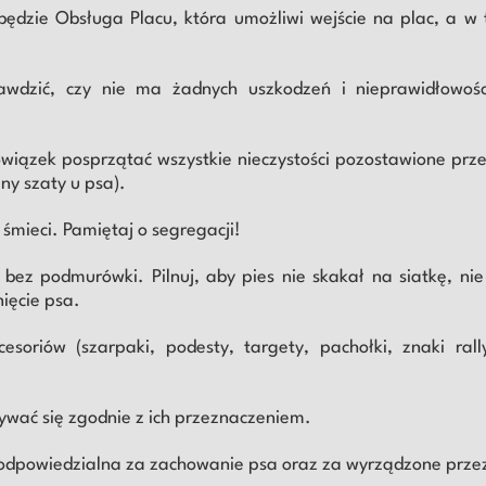
ędzie Obsługa Placu, która umożliwi wejście na plac, a w 
awdzić, czy nie ma żadnych uszkodzeń i nieprawidłowości
ązek posprzątać wszystkie nieczystości pozostawione przez
ny szaty u psa).
a śmieci. Pamiętaj o segregacji!
 bez podmurówki. Pilnuj, aby pies nie skakał na siatkę, nie 
ięcie psa.
cesoriów (szarpaki, podesty, targety, pachołki, znaki ra
ywać się zgodnie z ich przeznaczeniem.
 odpowiedzialna za zachowanie psa oraz za wyrządzone przez