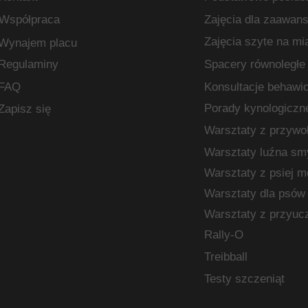
Współpraca
Zajęcia dla zaawan
Zajęcia szyte na mi
Wynajem placu
Regulaminy
Spacery równoległe 
FAQ
Konsultacje behawio
Porady kynologiczn
Zapisz się
Warsztaty z przywo
Warsztaty luźna sm
Warsztaty z psiej m
Warsztaty dla psów
Warsztaty z przyucz
Rally-O
Treibball
Testy szczeniąt