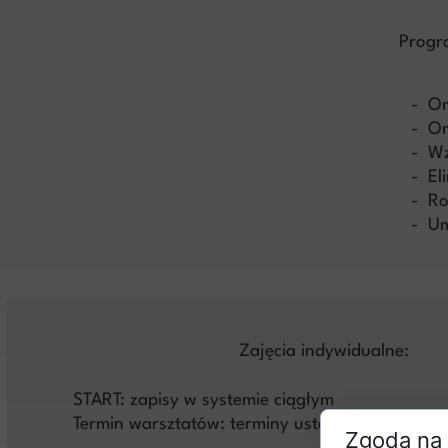
Progr
- Om
- Om
- Wz
- El
- Ro
- Um
Zajęcia indywidualne:
START: zapisy w systemie ciągłym
Termin warsztatów: terminy ustalamy indywidua
Zgoda na 