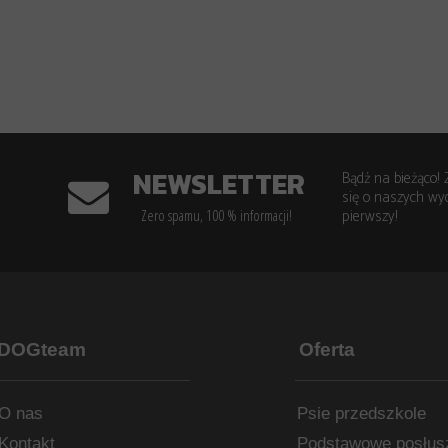
NEWSLETTER
Bądź na bieżąco! 
się o naszych wyd
pierwszy!
Zero spamu, 100 % informacji!
DOGteam
Oferta
O nas
Psie przedszkole
Kontakt
Podstawowe posłus