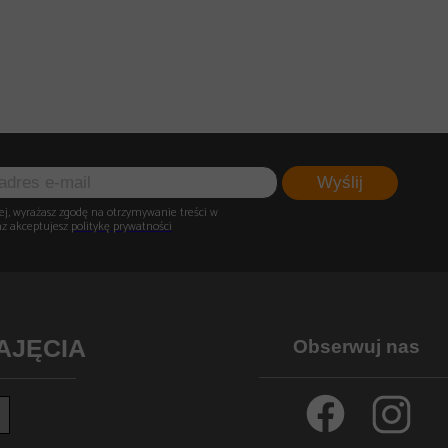
Wyślij
ej, wyrażasz zgodę na otrzymywanie treści w
az akceptujesz
politykę prywatności
ZAJĘCIA
Obserwuj nas