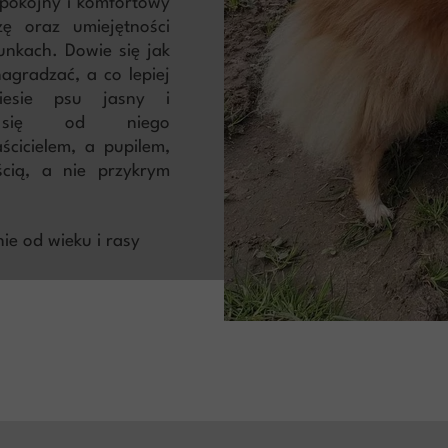
spokojny i komfortowy
zę oraz umiejętności
nkach. Dowie się jak
agradzać, a co lepiej
niesie psu jasny i
o się od niego
cicielem, a pupilem,
ścią, a nie przykrym
ie od wieku i rasy