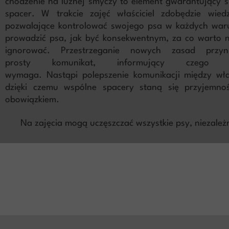
chodzenie na luźnej smyczy to element gwarantujący 
spacer. W trakcie zajęć właściciel zdobędzie wied
pozwalające kontrolować swojego psa w każdych waru
prowadzić psa, jak być konsekwentnym, za co warto n
ignorować. Przestrzeganie nowych zasad przy
prosty komunikat, informujący czeg
wymaga. Nastąpi polepszenie komunikacji między właś
dzięki czemu wspólne spacery staną się przyjemno
obowiązkiem.
Na zajęcia mogą uczęszczać wszystkie psy, niezależn