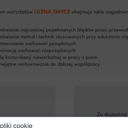
am warsztatów
LUŹNA SMYCZ
obejmuje takie zagadnien
ówienie najczęściej popełnianych błędów przez przewod
ówienie metod i technik stosowanych przy oduczaniu cią
macnianie zachowań pożądanych
iminację zachowań niepożądanych
lę komunikacji niewerbalnej w pracy z psem
iejętne motywowanie do dalszej współpracy
Za dojazd na 
lnie
właści
pliki cookie