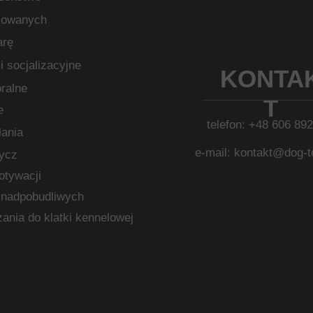
sowanych
arę
i socjalizacyjne
KONTA
ralne
T
e
telefon: +48 606 89
łania
e-mail: kontakt@dog-t
ycz
otywacji
 nadpobudliwych
ania do klatki kennelowej