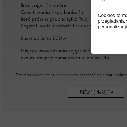
Ilość zajęć: 3 spotkań
Czas trwania 1 spotkania: 1h
Cookies to m
Ilość psów w grupie: tylko Twój pies
przeglądania 
Częstotliwość spotkań: 1 raz w tygodniu
personalizacji
Koszt udziału: 600 zł
Miejsce prowadzenia zajęć: okolice naszego pl
okolice miejsca zamieszkania właściciela
Przed rozpoczęciem szkolenia należy zapoznać się z
regulaminem
UMÓW SIĘ NA ZAJĘCIA