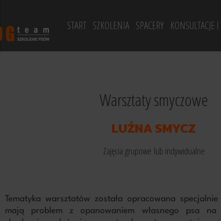
START
SZKOLENIA
SPACERY
KONSULTACJE I
zycisk
PSIE PRZEDSZKOLE
SPACERY RÓWNOLEGŁE 
KONSULTACJ
PODSTAWOWE POSŁUSZEŃSTWO
PORADY KY
ZAJĘCIA DLA ZAAWANSOWANYCH
Warsztaty smyczowe
ZAJĘCIA SZYTE NA MIARĘ
LUŹNA SMYCZ
Zajęcia grupowe lub indywidualne
Tematyka warsztatów została opracowana specjalnie 
mają problem z opanowaniem własnego psa na s