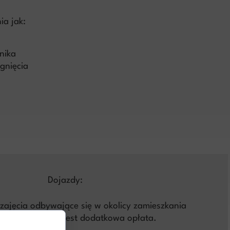
ia jak:
nika
gnięcia
Dojazdy:
zajęcia odbywające się w okolicy zamieszkania
ciela pobierana jest dodatkowa opłata.