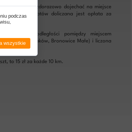
iż trener musi każdorazowo dojechać na miejsce
do ceny warsztatów doliczana jest opłata za
eniu podczas
wisu,
 zależna od odległości pomiędzy miejscem
edzibą firmy (Kraków, Bronowice Małe) i liczona
a wszystkie
strony.
zt, to 15 zł za każde 10 km.