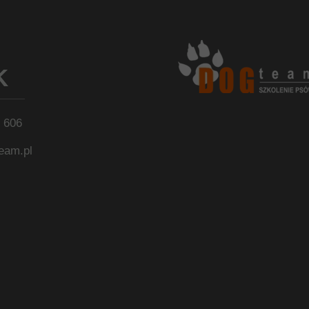
K
2 606
eam.pl