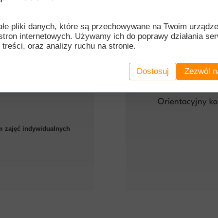
Z racji faktu, 
spotkania, to 
ałe pliki danych, które są przechowywane na Twoim urządz
dojazd.
stron internetowych. Używamy ich do poprawy działania ser
 treści, oraz analizy ruchu na stronie.
Kwota ta jest
spotkania, a si
Dostosuj
Zezwól n
jest w obydwie 
acu treningowego lub
Orientacyjny kos
 zajęć indywidualnych