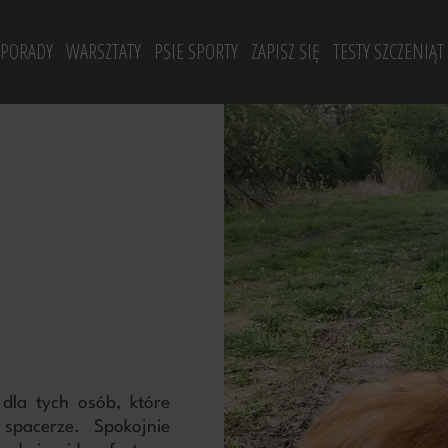
 PORADY
WARSZTATY
PSIE SPORTY
ZAPISZ SIĘ
TESTY SZCZENIĄT
| SOCJALIZACYJNE
E BEHAWIORALNE
WARSZTATY Z PRZYWOŁANIA
RALLY-O
NOLOGICZNE
WARSZTATY LUŹNA SMYCZ
TREIBBALL
WARSZTATY Z PSIEJ MOTYWACJI
WARSZTATY DLA PSÓW NADPOBUDLIWYCH
WARSZTATY Z PRZYUCZANIA DO KLATKI KENNELOWE
dla tych osób, które
pacerze. Spokojnie