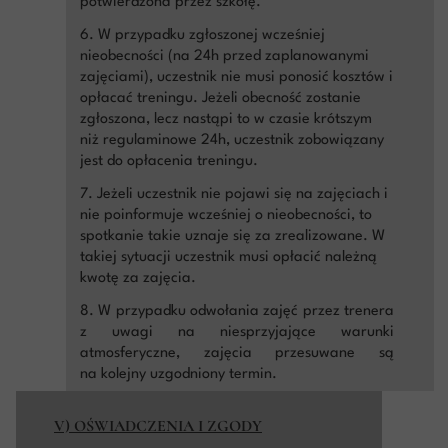
potwierdzona przez szkołę.
6. W przypadku zgłoszonej wcześniej
nieobecności (na 24h przed zaplanowanymi
zajęciami), uczestnik nie musi ponosić kosztów i
opłacać treningu. Jeżeli obecność zostanie
zgłoszona, lecz nastąpi to w czasie krótszym
niż regulaminowe 24h, uczestnik zobowiązany
jest do opłacenia treningu.
7. Jeżeli uczestnik nie pojawi się na zajęciach i
nie poinformuje wcześniej o nieobecności, to
spotkanie takie uznaje się za zrealizowane. W
takiej sytuacji uczestnik musi opłacić należną
kwotę za zajęcia.
8. W przypadku odwołania zajęć przez trenera
z uwagi na niesprzyjające warunki
atmosferyczne, zajęcia przesuwane są
na kolejny uzgodniony termin.
V) OŚWIADCZENIA I ZGODY