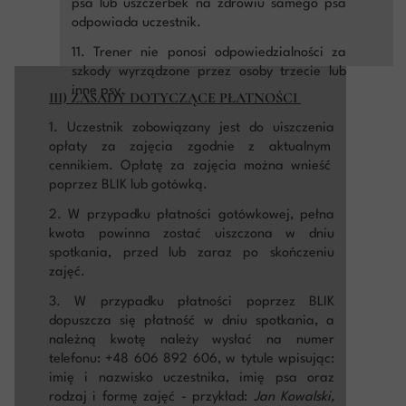
psa lub uszczerbek na zdrowiu samego psa
odpowiada uczestnik.
11. Trener nie ponosi odpowiedzialności za
szkody wyrządzone przez osoby trzecie lub
inne psy.
III) ZASADY DOTYCZĄCE PŁATNOŚCI
1. Uczestnik zobowiązany jest do uiszczenia
opłaty za zajęcia zgodnie z aktualnym
cennikiem. Opłatę za zajęcia można wnieść
poprzez BLIK lub gotówką.
2. W przypadku płatności gotówkowej, pełna
kwota powinna zostać uiszczona w dniu
spotkania, przed lub zaraz po skończeniu
zajęć.
3. W przypadku płatności poprzez BLIK
dopuszcza się płatność w dniu spotkania, a
należną kwotę należy wysłać na numer
telefonu: +48 606 892 606, w tytule wpisując:
imię i nazwisko uczestnika, imię psa oraz
rodzaj i formę zajęć - przykład:
Jan Kowalski,