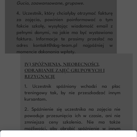
Gucio, zaawansowane, grupowe
.
4. Uczestnik, który chciałyby otrzymać fakturę
za zajęcia, powinien poinformować o tym
fakcie szkołę, wysyłając wiadomość email z
pełnymi danymi, na jakie ma być wystawiona
faktura. Informacje te prosimy przesłać na
adres kontakt@dog-team.pl najpóźniej w
momencie dokonania wpłaty.
IV) SPÓŻNIENIA, NIEOBECNOŚCI,
ODRABIANIE ZAJĘĆ GRUPOWYCH I
REZYGNACJE
1. Uczestnik spóźniony wchodzi na plac
treningowy tak, by nie przeszkadzać innym
kursantom.
2. Spóźnienie się uczestnika na zajęcia nie
powoduje przesunięcia ich w czasie, ani nie
zmniejsza ceny szkolenia. Nie ma także
możliwości, aby obrobić spóźnienie w innym
terminie.