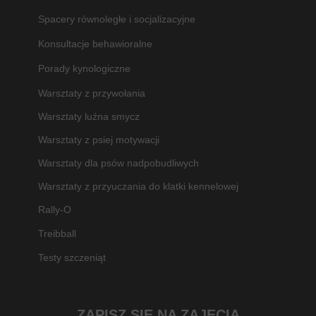
Spacery równoległe i socjalizacyjne
Konsultacje behawioralne
Porady kynologiczne
Warsztaty z przywołania
Warsztaty luźna smycz
Warsztaty z psiej motywacji
Warsztaty dla psów nadpobudliwych
Warsztaty z przyuczania do klatki kennelowej
Rally-O
Treibball
Testy szczeniąt
ZAPISZ SIĘ NA ZAJĘCIA