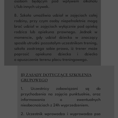
osobom będącym pod wpływem alkoholu
i/lub innych używek.
8. Szkoła umożliwia udział w zajęciach całej
rodziny, przy czym osoby niepełnoletnie mogą
brać udział w zajęciach wyłącznie pod opieką
rodzica lub opiekuna prawnego. Jednak w
momencie, gdy udział dziecka w znaczący
sposób utrudni pozostałym uczestnikom trening,
szkoła zastrzega sobie prawo, iż trener może
poprosić opiekuna dziecka i dziecko
o opuszczenie terenu placu treningowego.
II) ZASADY DOTYCZĄCE SZKOLENIA
GRUPOWEGO
1. Uczestnicy zobowiązani są do
przychodzenia na zajęcia punktualnie, oraz
informowania o ewentualnych
nieobecnościach z 24h wyprzedzeniem.
2. Uczestnik wprowadza i wyprowadza psa