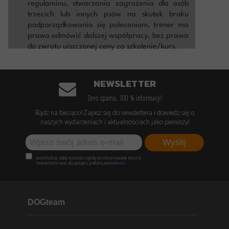
regulaminu, stwarzania zagrożenia dla osób
trzecich lub innych psów na skutek braku
podporządkowania się poleceniom, trener ma
prawo odmówić dalszej współpracy, bez prawa
do zwrotu uiszczonej ceny za szkolenie/kurs.
NEWSLETTER
Zero spamu, 100 % informacji!
Bądź na bieżąco! Zapisz się do newslettera i dowiedz się o
naszych wydarzeniach i aktualnościach jako pierwszy!
Wyślij
przechodząc dalej, wyrażasz zgodę na otrzymywanie treści w
newsletterze oraz akceptujesz
politykę prywatności
DOGteam